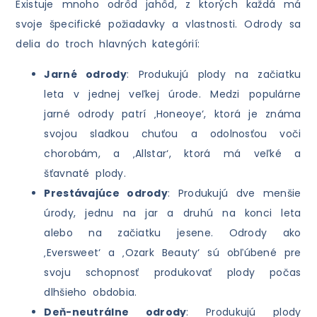
Existuje mnoho odrôd jahôd, z ktorých každá má
svoje špecifické požiadavky a vlastnosti. Odrody sa
delia do troch hlavných kategórií:
Jarné odrody
: Produkujú plody na začiatku
leta v jednej veľkej úrode. Medzi populárne
jarné odrody patrí ‚Honeoye‘, ktorá je známa
svojou sladkou chuťou a odolnosťou voči
chorobám, a ‚Allstar‘, ktorá má veľké a
šťavnaté plody.
Prestávajúce odrody
: Produkujú dve menšie
úrody, jednu na jar a druhú na konci leta
alebo na začiatku jesene. Odrody ako
‚Eversweet‘ a ‚Ozark Beauty‘ sú obľúbené pre
svoju schopnosť produkovať plody počas
dlhšieho obdobia.
Deň-neutrálne odrody
: Produkujú plody