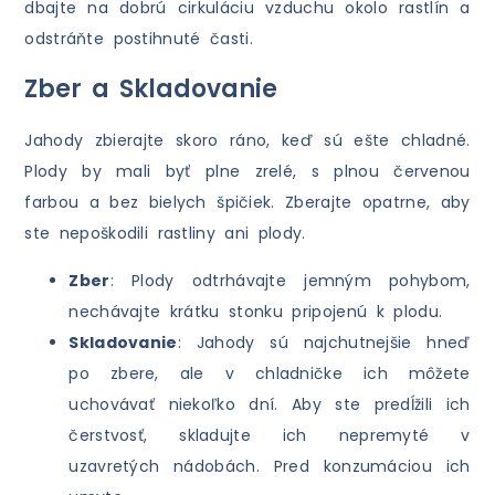
dbajte na dobrú cirkuláciu vzduchu okolo rastlín a
odstráňte postihnuté časti.
Zber a Skladovanie
Jahody zbierajte skoro ráno, keď sú ešte chladné.
Plody by mali byť plne zrelé, s plnou červenou
farbou a bez bielych špičiek. Zberajte opatrne, aby
ste nepoškodili rastliny ani plody.
Zber
: Plody odtrhávajte jemným pohybom,
nechávajte krátku stonku pripojenú k plodu.
Skladovanie
: Jahody sú najchutnejšie hneď
po zbere, ale v chladničke ich môžete
uchovávať niekoľko dní. Aby ste predĺžili ich
čerstvosť, skladujte ich nepremyté v
uzavretých nádobách. Pred konzumáciou ich