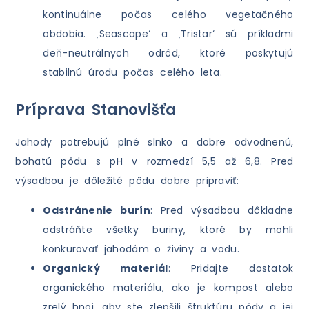
kontinuálne počas celého vegetačného
obdobia. ‚Seascape‘ a ‚Tristar‘ sú príkladmi
deň-neutrálnych odrôd, ktoré poskytujú
stabilnú úrodu počas celého leta.
Príprava Stanovišťa
Jahody potrebujú plné slnko a dobre odvodnenú,
bohatú pôdu s pH v rozmedzí 5,5 až 6,8. Pred
výsadbou je dôležité pôdu dobre pripraviť:
Odstránenie burín
: Pred výsadbou dôkladne
odstráňte všetky buriny, ktoré by mohli
konkurovať jahodám o živiny a vodu.
Organický materiál
: Pridajte dostatok
organického materiálu, ako je kompost alebo
zrelý hnoj, aby ste zlepšili štruktúru pôdy a jej