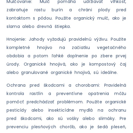
Mulčovanie: Mulč pomáha udržiavať vlhkosť,
zabraňuje rastu burín a chráni plody pred
kontaktom s pôdou. Použite organický mulč, ako je
slama alebo drevná štiepka.
Hnojenie: Jahody vyžadujú pravidelnú výživu. Použite
kompletné hnojivo na začiatku vegetačného
obdobia a potom ľahké doplnenie po zbere prvej
úrody. Organické hnojivá, ako je kompostový čaj
alebo granulované organické hnojivá, sú ideálne.
Ochrana pred škodcami a chorobami: Pravidelná
kontrola rastlín a preventívne opatrenia môžu
pomôcť predchádzať problémom. Použite organické
pesticídy alebo insekticídne mydlá na ochranu
pred škodcami, ako sú vošky alebo slimáky. Pre
prevenciu plesňových chorôb, ako je šedá pleseň,