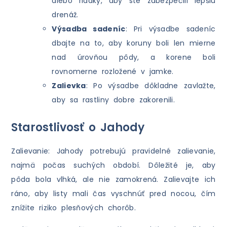
alebo riadky, aby ste zabezpečili lepšiu
drenáž.
Výsadba sadeníc
: Pri výsadbe sadeníc
dbajte na to, aby koruny boli len mierne
nad úrovňou pôdy, a korene boli
rovnomerne rozložené v jamke.
Zalievka
: Po výsadbe dôkladne zavlažte,
aby sa rastliny dobre zakorenili.
Starostlivosť o Jahody
Zalievanie: Jahody potrebujú pravidelné zalievanie,
najmä počas suchých období. Dôležité je, aby
pôda bola vlhká, ale nie zamokrená. Zalievajte ich
ráno, aby listy mali čas vyschnúť pred nocou, čím
znížite riziko plesňových chorôb.