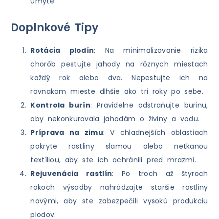
umyte.
Doplnkové Tipy
Rotácia plodín
: Na minimalizovanie rizika
chorôb pestujte jahody na rôznych miestach
každý rok alebo dva. Nepestujte ich na
rovnakom mieste dlhšie ako tri roky po sebe.
Kontrola burín
: Pravidelne odstraňujte burinu,
aby nekonkurovala jahodám o živiny a vodu.
Príprava na zimu
: V chladnejších oblastiach
pokryte rastliny slamou alebo netkanou
textíliou, aby ste ich ochránili pred mrazmi.
Rejuvenácia rastlín
: Po troch až štyroch
rokoch výsadby nahrádzajte staršie rastliny
novými, aby ste zabezpečili vysokú produkciu
plodov.