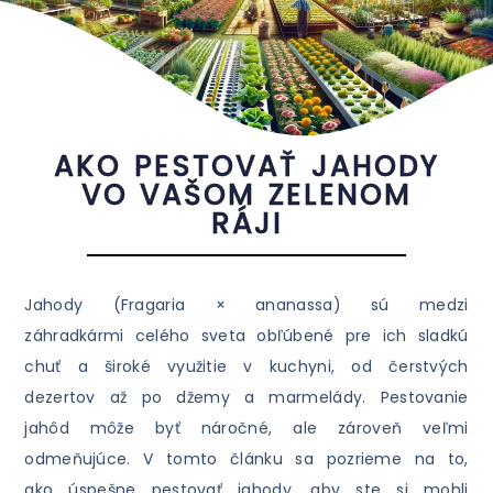
AKO PESTOVAŤ JAHODY
VO VAŠOM ZELENOM
RÁJI
Jahody (Fragaria × ananassa) sú medzi
záhradkármi celého sveta obľúbené pre ich sladkú
chuť a široké využitie v kuchyni, od čerstvých
dezertov až po džemy a marmelády. Pestovanie
jahôd môže byť náročné, ale zároveň veľmi
odmeňujúce. V tomto článku sa pozrieme na to,
ako úspešne pestovať jahody, aby ste si mohli