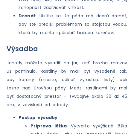
schopnosť zadržiavať vlhkosť.
Drenáž
: Uistite sa, že pôda má dobrú drenáž,
aby ste predišli problémom so stojatou vodou,
ktorá by mohla spôsobiť hnilobu koreňov.
Výsadba
Jahody môžete vysadiť na jar, keď hrozba mrazov
už pominula. Rastliny by mali byť vysadené tak,
aby koruny (miesto, odkiaľ vyrastajú listy) boli
tesne nad úrovňou pôdy. Medzi rastlinami by mal
byť dostatočný priestor – zvyčajne okolo 30 až 45
cm, v závislosti od odrody.
Postup výsadby
:
Príprava lôžka
: Vytvorte vyvýšené lôžka