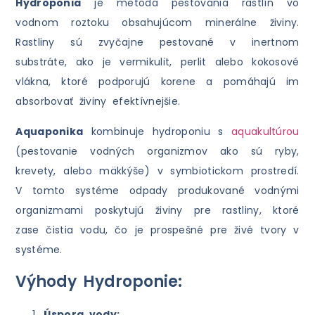
Hydroponia
je metóda pestovania rastlín vo
vodnom roztoku obsahujúcom minerálne živiny.
Rastliny sú zvyčajne pestované v inertnom
substráte, ako je vermikulit, perlit alebo kokosové
vlákna, ktoré podporujú korene a pomáhajú im
absorbovať živiny efektívnejšie.
Aquaponika
kombinuje hydroponiu s
aquakultúrou
(pestovanie vodných organizmov ako sú ryby,
krevety, alebo mäkkýše) v symbiotickom prostredí.
V tomto systéme odpady produkované vodnými
organizmami poskytujú živiny pre rastliny, ktoré
zase čistia vodu, čo je prospešné pre živé tvory v
systéme.
Výhody Hydroponie:
Úspora vody: