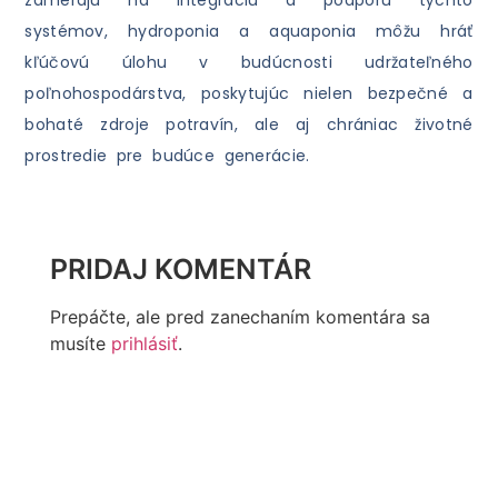
zamerajú na integráciu a podporu týchto
systémov, hydroponia a aquaponia môžu hráť
kľúčovú úlohu v budúcnosti udržateľného
poľnohospodárstva, poskytujúc nielen bezpečné a
bohaté zdroje potravín, ale aj chrániac životné
prostredie pre budúce generácie.
PRIDAJ KOMENTÁR
Prepáčte, ale pred zanechaním komentára sa
musíte
prihlásiť
.