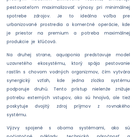
pestovateľom maximalizovať výnosy pri minimálnej
spotrebe zdrojov. Je to ideálna voľba pre
urbanizované prostredia a komerčné operácie, kde
je priestor na premium a potreba maximálnej
produkcie je kľúčová.
Na druhej strane, aquaponia predstavuje model
uzavretého ekosystému, ktorý spája pestovanie
rastlín s chovom vodných organizmov, čím vytvára
synergický vzťah, kde jedna zložka systému
podporuje druhú. Tento prístup nielenže znižuje
potrebu externých vstupov, ako sú hnojivá, ale tiež
poskytuje dvojitý zdroj príjmov z rovnakého
systému.
Výzvy spojené s oboma systémami, ako sú
počiatočné náklady, technická náročnosť a