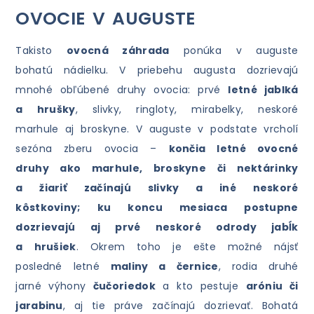
OVOCIE V AUGUSTE
Takisto
ovocná záhrada
ponúka v auguste
bohatú nádielku. V priebehu augusta dozrievajú
mnohé obľúbené druhy ovocia: prvé
letné jablká
a hrušky
, slivky, ringloty, mirabelky, neskoré
marhule aj broskyne. V auguste v podstate vrcholí
sezóna zberu ovocia –
končia letné ovocné
druhy ako marhule, broskyne či nektárinky
a žiariť začínajú slivky a iné neskoré
kôstkoviny; ku koncu mesiaca postupne
dozrievajú aj prvé neskoré odrody jabĺk
a hrušiek
. Okrem toho je ešte možné nájsť
posledné letné
maliny a černice
, rodia druhé
jarné výhony
čučoriedok
a kto pestuje
aróniu či
jarabinu
, aj tie práve začínajú dozrievať. Bohatá