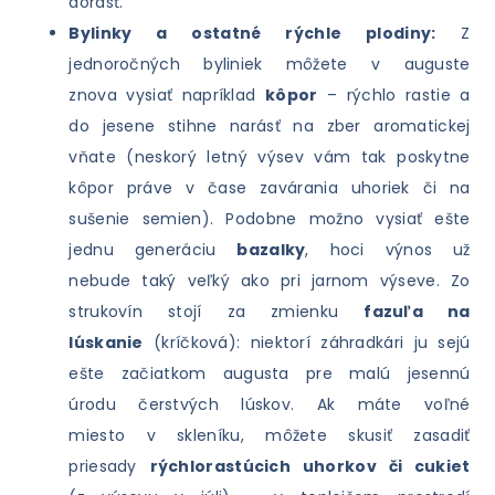
dorásť.
Bylinky a ostatné rýchle plodiny:
Z
jednoročných byliniek môžete v auguste
znova vysiať napríklad
kôpor
– rýchlo rastie a
do jesene stihne narásť na zber aromatickej
vňate (neskorý letný výsev vám tak poskytne
kôpor práve v čase zavárania uhoriek či na
sušenie semien). Podobne možno vysiať ešte
jednu generáciu
bazalky
, hoci výnos už
nebude taký veľký ako pri jarnom výseve. Zo
strukovín stojí za zmienku
fazuľa na
lúskanie
(kríčková): niektorí záhradkári ju sejú
ešte začiatkom augusta pre malú jesennú
úrodu čerstvých lúskov. Ak máte voľné
miesto v skleníku, môžete skusiť zasadiť
priesady
rýchlorastúcich uhorkov či cukiet