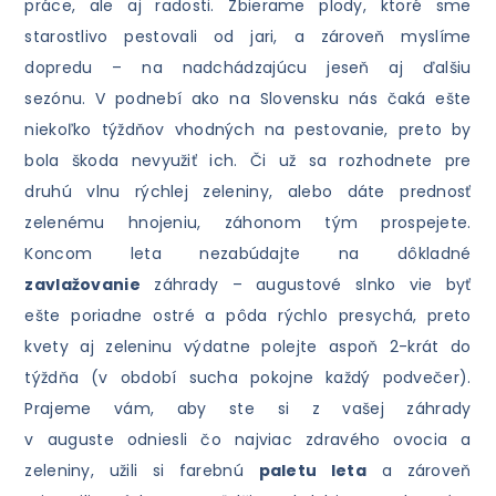
práce, ale aj radosti. Zbierame plody, ktoré sme
starostlivo pestovali od jari, a zároveň myslíme
dopredu – na nadchádzajúcu jeseň aj ďalšiu
sezónu. V podnebí ako na Slovensku nás čaká ešte
niekoľko týždňov vhodných na pestovanie, preto by
bola škoda nevyužiť ich. Či už sa rozhodnete pre
druhú vlnu rýchlej zeleniny, alebo dáte prednosť
zelenému hnojeniu, záhonom tým prospejete.
Koncom leta nezabúdajte na dôkladné
zavlažovanie
záhrady – augustové slnko vie byť
ešte poriadne ostré a pôda rýchlo presychá, preto
kvety aj zeleninu výdatne polejte aspoň 2-krát do
týždňa (v období sucha pokojne každý podvečer).
Prajeme vám, aby ste si z vašej záhrady
v auguste odniesli čo najviac zdravého ovocia a
zeleniny, užili si farebnú
paletu leta
a zároveň