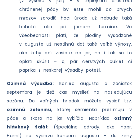
(z výsevu v júli) – v teplejšom prostredí
chránenej pôdy by ešte mohli do prvých
mrazov zarodiť, hoci úroda už nebude taká
bohatá ako pri jarnom termíne. Vo
všeobecnosti platí, že plodiny vysádzané
v auguste už nestihnú dať také veľké výnosy,
ako keby boli zasiate na jar, no i tak sa to
oplatí skúsiť – aj pár čerstvých cukiet či
paprika z neskorej výsadby poteší.
Ozimná výsadba:
Koniec augusta a začiatok
septembra je tiež čas myslieť na nasledujúcu
sezónu. Do voľných hriadok môžete vysiať tzv.
ozimnú zeleninu
, ktorej semienka prezimujú v
pôde a skoro na jar vyklíčia. Napríklad
ozimný
hlávkový šalát
(špeciálne odrody, ako napr.
Humil) sa vysieva koncom augusta – do zimy