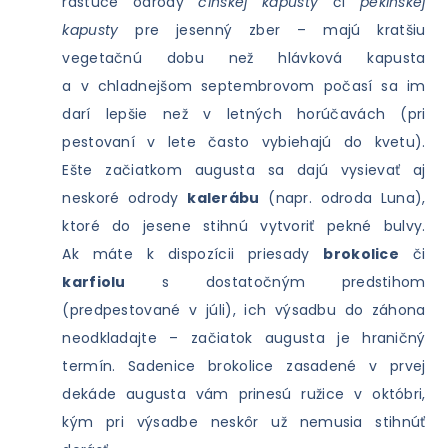
rastúce odrody
čínskej kapusty
či
pekinskej
kapusty
pre jesenný zber – majú kratšiu
vegetačnú dobu než hlávková kapusta
a v chladnejšom septembrovom počasí sa im
darí lepšie než v letných horúčavách (pri
pestovaní v lete často vybiehajú do kvetu).
Ešte začiatkom augusta sa dajú vysievať aj
neskoré odrody
kalerábu
(napr. odroda Luna),
ktoré do jesene stihnú vytvoriť pekné bulvy.
Ak máte k dispozícii priesady
brokolice
či
karfiolu
s dostatočným predstihom
(predpestované v júli), ich výsadbu do záhona
neodkladajte – začiatok augusta je hraničný
termín. Sadenice brokolice zasadené v prvej
dekáde augusta vám prinesú ružice v októbri,
kým pri výsadbe neskôr už nemusia stihnúť