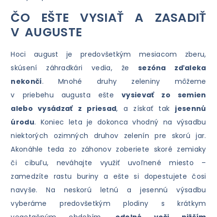
ČO EŠTE VYSIAŤ A ZASADIŤ
V AUGUSTE
Hoci august je predovšetkým mesiacom zberu,
skúsení záhradkári vedia, že
sezóna zďaleka
nekončí
. Mnohé druhy zeleniny môžeme
v priebehu augusta ešte
vysievať zo semien
alebo vysádzať z priesad
, a získať tak
jesennú
úrodu
. Koniec leta je dokonca vhodný na výsadbu
niektorých ozimných druhov zelenín pre skorú jar.
Akonáhle teda zo záhonov zoberiete skoré zemiaky
či cibuľu, neváhajte využiť uvoľnené miesto –
zamedzíte rastu buriny a ešte si dopestujete čosi
navyše. Na neskorú letnú a jesennú výsadbu
vyberáme predovšetkým plodiny s krátkym