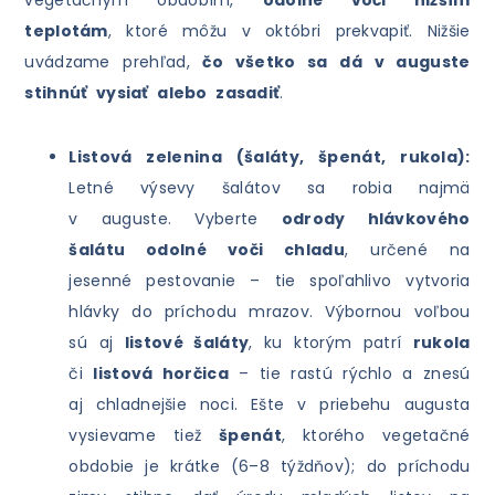
vegetačným obdobím,
odolné voči nižším
teplotám
, ktoré môžu v októbri prekvapiť. Nižšie
uvádzame prehľad,
čo všetko sa dá v auguste
stihnúť vysiať alebo zasadiť
.
Listová zelenina (šaláty, špenát, rukola):
Letné výsevy šalátov sa robia najmä
v auguste. Vyberte
odrody hlávkového
šalátu odolné voči chladu
, určené na
jesenné pestovanie – tie spoľahlivo vytvoria
hlávky do príchodu mrazov. Výbornou voľbou
sú aj
listové šaláty
, ku ktorým patrí
rukola
či
listová horčica
– tie rastú rýchlo a znesú
aj chladnejšie noci. Ešte v priebehu augusta
vysievame tiež
špenát
, ktorého vegetačné
obdobie je krátke (6–8 týždňov); do príchodu