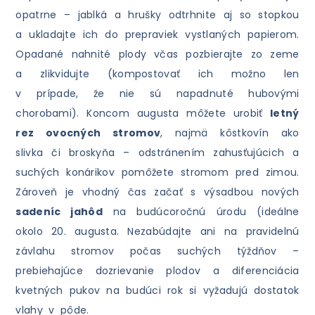
opatrne – jablká a hrušky odtrhnite aj so stopkou
a ukladajte ich do prepraviek vystlaných papierom.
Opadané nahnité plody včas pozbierajte zo zeme
a zlikvidujte (kompostovať ich možno len
v prípade, že nie sú napadnuté hubovými
chorobami). Koncom augusta môžete urobiť
letný
rez ovocných stromov
, najmä kôstkovín ako
slivka či broskyňa – odstránením zahusťujúcich a
suchých konárikov pomôžete stromom pred zimou.
Zároveň je vhodný čas začať s výsadbou nových
sadeníc jahôd
na budúcoročnú úrodu (ideálne
okolo 20. augusta. Nezabúdajte ani na pravidelnú
závlahu stromov počas suchých týždňov –
prebiehajúce dozrievanie plodov a diferenciácia
kvetných pukov na budúci rok si vyžadujú dostatok
vlahy v pôde.