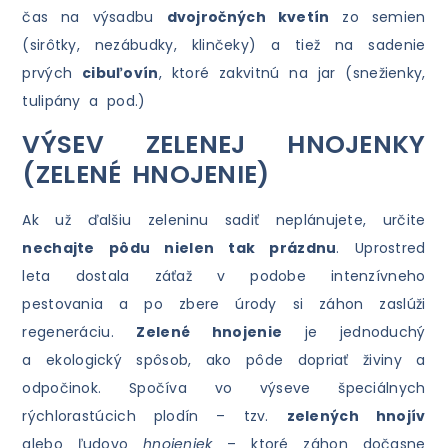
čas na výsadbu
dvojročných kvetín
zo semien
(sirôtky, nezábudky, klinčeky) a tiež na sadenie
prvých
cibuľovín
, ktoré zakvitnú na jar (snežienky,
tulipány a pod.)
VÝSEV ZELENEJ HNOJENKY
(ZELENÉ HNOJENIE)
Ak už ďalšiu zeleninu sadiť neplánujete, určite
nechajte pôdu nielen tak prázdnu
. Uprostred
leta dostala záťaž v podobe intenzívneho
pestovania a po zbere úrody si záhon zaslúži
regeneráciu.
Zelené hnojenie
je jednoduchý
a ekologický spôsob, ako pôde dopriať živiny a
odpočinok. Spočíva vo výseve špeciálnych
rýchlorastúcich plodín – tzv.
zelených hnojív
alebo ľudovo
hnojeniek
– ktoré záhon dočasne