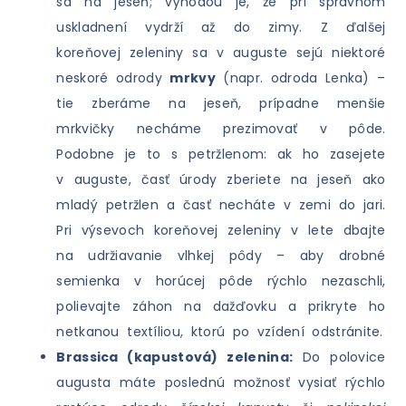
sa na jeseň; výhodou je, že pri správnom
uskladnení vydrží až do zimy. Z ďalšej
koreňovej zeleniny sa v auguste sejú niektoré
neskoré odrody
mrkvy
(napr. odroda Lenka) –
tie zberáme na jeseň, prípadne menšie
mrkvičky necháme prezimovať v pôde.
Podobne je to s petržlenom: ak ho zasejete
v auguste, časť úrody zberiete na jeseň ako
mladý petržlen a časť necháte v zemi do jari.
Pri výsevoch koreňovej zeleniny v lete dbajte
na udržiavanie vlhkej pôdy – aby drobné
semienka v horúcej pôde rýchlo nezaschli,
polievajte záhon na dažďovku a prikryte ho
netkanou textíliou, ktorú po vzídení odstránite.
Brassica (kapustová) zelenina:
Do polovice
augusta máte poslednú možnosť vysiať rýchlo