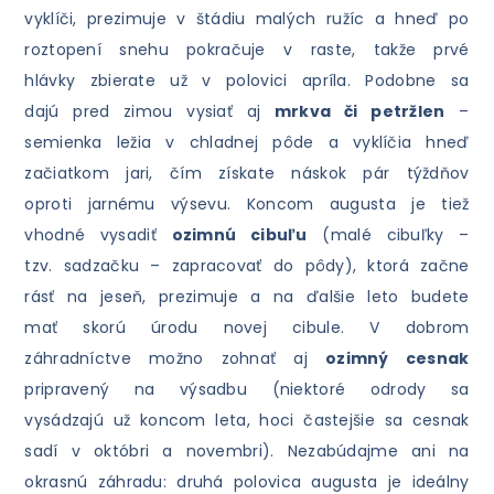
vyklíči, prezimuje v štádiu malých ružíc a hneď po
roztopení snehu pokračuje v raste, takže prvé
hlávky zbierate už v polovici apríla. Podobne sa
dajú pred zimou vysiať aj
mrkva či petržlen
–
semienka ležia v chladnej pôde a vyklíčia hneď
začiatkom jari, čím získate náskok pár týždňov
oproti jarnému výsevu. Koncom augusta je tiež
vhodné vysadiť
ozimnú cibuľu
(malé cibuľky –
tzv. sadzačku – zapracovať do pôdy), ktorá začne
rásť na jeseň, prezimuje a na ďalšie leto budete
mať skorú úrodu novej cibule. V dobrom
záhradníctve možno zohnať aj
ozimný cesnak
pripravený na výsadbu (niektoré odrody sa
vysádzajú už koncom leta, hoci častejšie sa cesnak
sadí v októbri a novembri). Nezabúdajme ani na
okrasnú záhradu: druhá polovica augusta je ideálny