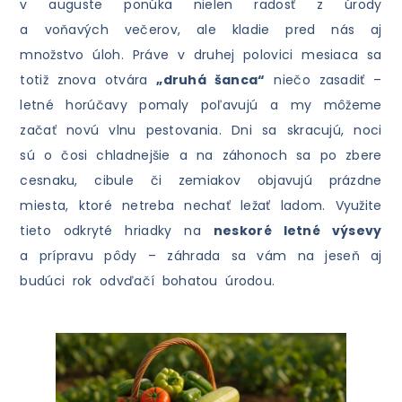
v auguste ponúka nielen radosť z úrody
a voňavých večerov, ale kladie pred nás aj
množstvo úloh. Práve v druhej polovici mesiaca sa
totiž znova otvára
„druhá šanca“
niečo zasadiť –
letné horúčavy pomaly poľavujú a my môžeme
začať novú vlnu pestovania. Dni sa skracujú, noci
sú o čosi chladnejšie a na záhonoch sa po zbere
cesnaku, cibule či zemiakov objavujú prázdne
miesta, ktoré netreba nechať ležať ladom. Využite
tieto odkryté hriadky na
neskoré letné výsevy
a prípravu pôdy – záhrada sa vám na jeseň aj
budúci rok odvďačí bohatou úrodou.