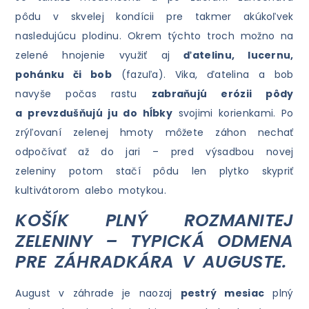
pôdu v skvelej kondícii pre takmer akúkoľvek
nasledujúcu plodinu. Okrem týchto troch možno na
zelené hnojenie využiť aj
ďatelinu, lucernu,
pohánku či bob
(fazuľa). Vika, ďatelina a bob
navyše počas rastu
zabraňujú erózii pôdy
a prevzdušňujú ju do hĺbky
svojimi korienkami. Po
zrýľovaní zelenej hmoty môžete záhon nechať
odpočívať až do jari – pred výsadbou novej
zeleniny potom stačí pôdu len plytko skypriť
kultivátorom alebo motykou.
KOŠÍK PLNÝ ROZMANITEJ
ZELENINY – TYPICKÁ ODMENA
PRE ZÁHRADKÁRA V AUGUSTE.
August v záhrade je naozaj
pestrý mesiac
plný