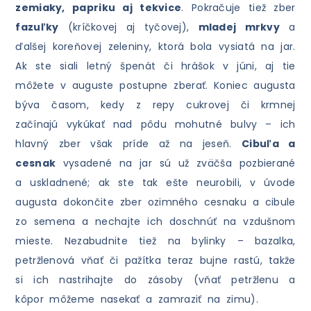
zemiaky, papriku aj tekvice
. Pokračuje tiež zber
fazuľky
(kríčkovej aj tyčovej),
mladej mrkvy
a
ďalšej koreňovej zeleniny, ktorá bola vysiatá na jar.
Ak ste siali letný špenát či hrášok v júni, aj tie
môžete v auguste postupne zberať. Koniec augusta
býva časom, kedy z repy cukrovej či krmnej
začínajú vykúkať nad pôdu mohutné bulvy – ich
hlavný zber však príde až na jeseň.
Cibuľa a
cesnak
vysadené na jar sú už zväčša pozbierané
a uskladnené; ak ste tak ešte neurobili, v úvode
augusta dokončite zber ozimného cesnaku a cibule
zo semena a nechajte ich doschnúť na vzdušnom
mieste. Nezabudnite tiež na bylinky – bazalka,
petržlenová vňať či pažítka teraz bujne rastú, takže
si ich nastrihajte do zásoby (vňať petržlenu a
kôpor môžeme nasekať a zamraziť na zimu).