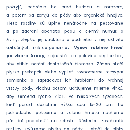
pokryjú, ochránia ho pred burinou a mrazom,
a potom sa zaryjú do pôdy ako organické hnojivo.
Tieto rastliny sú úplne nenáročné na pestovanie
a po zaoraní obohatia pôdu o cenný humus a
živiny, zlepšia jej štruktúru a podnietia v nej aktivitu
užitočných mikroorganizmov.
Výsev robíme hneď
po zbere úrody
, najneskôr do polovice septembra,
aby stihla narásť dostatočná biomasa. Záhon stačí
plytko prekopčiť alebo vyplieť, rovnomerne rozsypať
semienka a zapracovať ich hrabľami do vrchnej
vrstvy pôdy. Plochu potom udržujeme mierne vlhkú,
aby semená rýchlo klíčili. Po niekoľkých týždňoch,
keď porast dosiahne výšku cca 15–20 cm, ho
jednoducho pokosíme a zelenú hmotu necháme
pár dní preschnúť na mieste. Následne zoschnuté
rastliny zrýľujeme plytko do pôdy – stačí do hĺbky