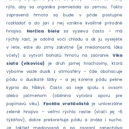
rýľa, aby sa organika premiešala so zemou. Takto
zapravená hmota sa bude v pôde postupne
rozkladať a do jari z nej vznikne kvalitné prírodné
hnojivo.
Horčica biela
sa vysieva často – má
rýchly rast, je odolná voči chladu a ak ju vysejete
v lete, ešte do zimy zakvitne (je medonosná, láka
včely) a vytvorí bohatú hmotu na zaoranie.
Vika
siata (vikovica)
je druh jarnej hrachoviny, ktorá
výborne viaže dusík z atmosféry – čiže obohacuje
pôdu o dusíkaté látky – a jej korene pôdu pekne
kypria do hĺbky
k
. Často sa seje spolu s ovsom
alebo jačmeňom (obilnina vytvára oporu pre
popínavú viku).
Facélia vratičolistá
je univerzálne
zelené hnojivo – veľmi rýchlo rastie (stačí jej ~6
týždňov), dobre prekoreňuje pôdu a znáša i sucho.
Je taktiež medonosná a po zaoraní zanecháva