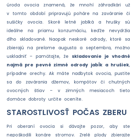
úroda ovocia znamená, že mnohí záhradkári už
v tomto období pripravujú poháre na zaváranie či
sušičky ovocia. Skoré letné jablká a hrušky sú
ideálne na priamu konzumáciu, keďže nevydržia
dlho skladované. Naopak neskoré odrody, ktoré sa
zbierajú na prelome augusta a septembra, možno
uskladniť – pamätajte, že
skladovanie je vhodné
najmä pre pevné zimné odrody jabĺk a hrušiek
,
prípadne orechy. Ak máte nadbytok ovocia, pustite
sa do zavárania džemov, kompótov či chutných
ovocných štiav – v zimných mesiacoch tieto
domáce dobroty určite oceníte.
STAROSTLIVOSŤ POČAS ZBERU
Pri oberaní ovocia si dávajte pozor, aby ste
nepoškodili konáre stromov. Zrelé plody zbierajte