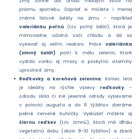
zimy stihne dať úrodu mladých listov na
priamu spotrebu. Dopriať si môžete i menej
známe listové šaláty na zimu – napríklad
valeriánku poľnú
(tzv. poľný šalát), ktorá je
mimoriadne odolná voči chladu a dá sa
vysievať aj veľmi neskoro. Práve
valeriánka
(zimný šalát)
patrí k málu zelenín, ktoré
vydržia vonku aj mrazy a poskytnú vitamíny
uprostred zimy.
Reďkovky a koreňová zelenina:
Koniec leta
je ideálny na rýchle výsevy
reďkovky
–
odrodu
Viola
či iné jesenné odrody vysievame
v polovici augusta a do 6 týždňov zberáme
pekné červené buľvičky. Vyskúšať môžete aj
čiernu reďkev
(tzv. zimnú), ktorá má dlhšiu
vegetačnú dobu (okolo 8–10 týždňov) a zberá