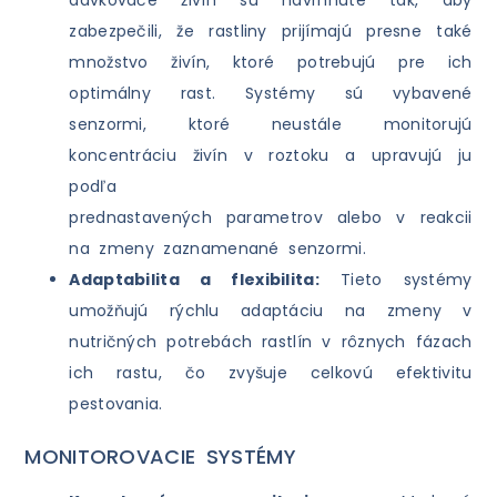
dávkovače živín sú navrhnuté tak, aby
zabezpečili, že rastliny prijímajú presne také
množstvo živín, ktoré potrebujú pre ich
optimálny rast. Systémy sú vybavené
senzormi, ktoré neustále monitorujú
koncentráciu živín v roztoku a upravujú ju
podľa
prednastavených parametrov alebo v reakcii
na zmeny zaznamenané senzormi.
Adaptabilita a flexibilita:
Tieto systémy
umožňujú rýchlu adaptáciu na zmeny v
nutričných potrebách rastlín v rôznych fázach
ich rastu, čo zvyšuje celkovú efektivitu
pestovania.
MONITOROVACIE SYSTÉMY