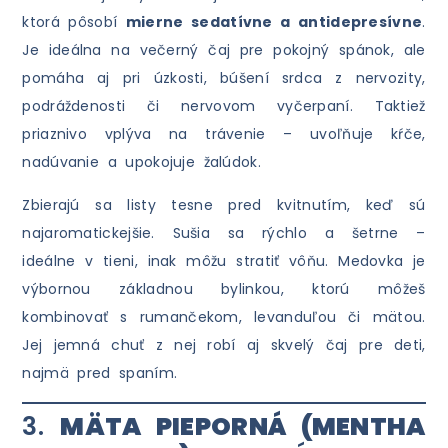
ktorá pôsobí
mierne sedatívne a antidepresívne
.
Je ideálna na večerný čaj pre pokojný spánok, ale
pomáha aj pri úzkosti, búšení srdca z nervozity,
podráždenosti či nervovom vyčerpaní. Taktiež
priaznivo vplýva na trávenie – uvoľňuje kŕče,
nadúvanie a upokojuje žalúdok.
Zbierajú sa listy tesne pred kvitnutím, keď sú
najaromatickejšie. Sušia sa rýchlo a šetrne –
ideálne v tieni, inak môžu stratiť vôňu. Medovka je
výbornou základnou bylinkou, ktorú môžeš
kombinovať s rumančekom, levanduľou či mätou.
Jej jemná chuť z nej robí aj skvelý čaj pre deti,
najmä pred spaním.
3.
MÄTA PIEPORNÁ (MENTHA