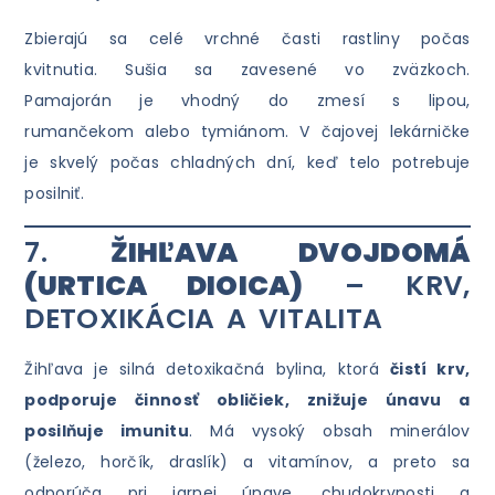
Zbierajú sa celé vrchné časti rastliny počas
kvitnutia. Sušia sa zavesené vo zväzkoch.
Pamajorán je vhodný do zmesí s lipou,
rumančekom alebo tymiánom. V čajovej lekárničke
je skvelý počas chladných dní, keď telo potrebuje
posilniť.
7.
ŽIHĽAVA DVOJDOMÁ
(URTICA DIOICA)
– KRV,
DETOXIKÁCIA A VITALITA
Žihľava je silná detoxikačná bylina, ktorá
čistí krv,
podporuje činnosť obličiek, znižuje únavu a
posilňuje imunitu
. Má vysoký obsah minerálov
(železo, horčík, draslík) a vitamínov, a preto sa
odporúča pri jarnej únave, chudokrvnosti a