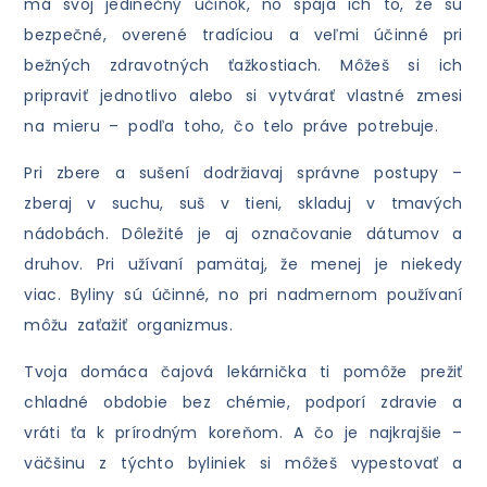
má svoj jedinečný účinok, no spája ich to, že sú
bezpečné, overené tradíciou a veľmi účinné pri
bežných zdravotných ťažkostiach. Môžeš si ich
pripraviť jednotlivo alebo si vytvárať vlastné zmesi
na mieru – podľa toho, čo telo práve potrebuje.
Pri zbere a sušení dodržiavaj správne postupy –
zberaj v suchu, suš v tieni, skladuj v tmavých
nádobách. Dôležité je aj označovanie dátumov a
druhov. Pri užívaní pamätaj, že menej je niekedy
viac. Byliny sú účinné, no pri nadmernom používaní
môžu zaťažiť organizmus.
Tvoja domáca čajová lekárnička ti pomôže prežiť
chladné obdobie bez chémie, podporí zdravie a
vráti ťa k prírodným koreňom. A čo je najkrajšie –
väčšinu z týchto byliniek si môžeš vypestovať a