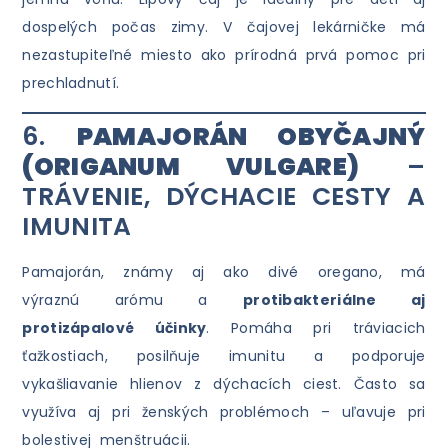
dospelých počas zimy. V čajovej lekárničke má
nezastupiteľné miesto ako prírodná prvá pomoc pri
prechladnutí.
6.
PAMAJORÁN OBYČAJNÝ
(ORIGANUM VULGARE)
–
TRÁVENIE, DÝCHACIE CESTY A
IMUNITA
Pamajorán, známy aj ako divé oregano, má
výraznú arómu a
protibakteriálne aj
protizápalové účinky
. Pomáha pri tráviacich
ťažkostiach, posilňuje imunitu a podporuje
vykašliavanie hlienov z dýchacích ciest. Často sa
využíva aj pri ženských problémoch – uľavuje pri
bolestivej menštruácii.