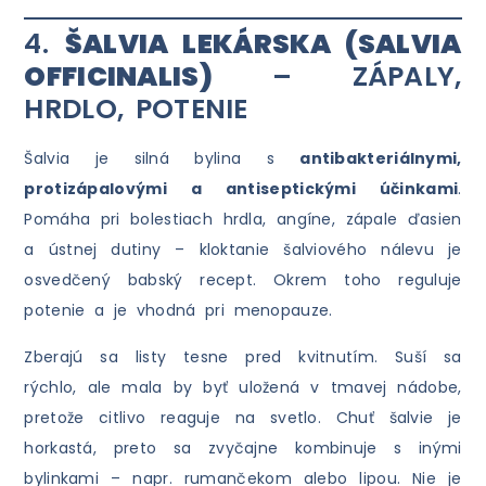
4.
ŠALVIA LEKÁRSKA (SALVIA
OFFICINALIS)
– ZÁPALY,
HRDLO, POTENIE
Šalvia je silná bylina s
antibakteriálnymi,
protizápalovými a antiseptickými účinkami
.
Pomáha pri bolestiach hrdla, angíne, zápale ďasien
a ústnej dutiny – kloktanie šalviového nálevu je
osvedčený babský recept. Okrem toho reguluje
potenie a je vhodná pri menopauze.
Zberajú sa listy tesne pred kvitnutím. Suší sa
rýchlo, ale mala by byť uložená v tmavej nádobe,
pretože citlivo reaguje na svetlo. Chuť šalvie je
horkastá, preto sa zvyčajne kombinuje s inými
bylinkami – napr. rumančekom alebo lipou. Nie je