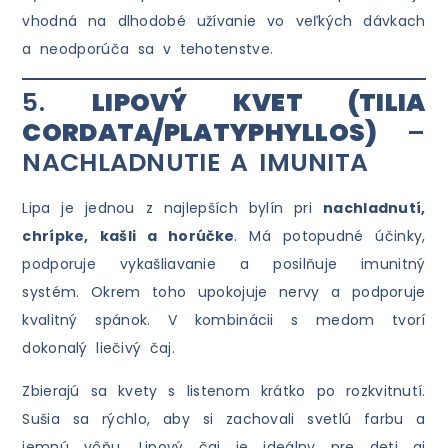
vhodná na dlhodobé užívanie vo veľkých dávkach
a neodporúča sa v tehotenstve.
5.
LIPOVÝ KVET (TILIA
CORDATA/PLATYPHYLLOS)
–
NACHLADNUTIE A IMUNITA
Lipa je jednou z najlepších bylín pri
nachladnutí,
chrípke, kašli a horúčke
. Má potopudné účinky,
podporuje vykašliavanie a posilňuje imunitný
systém. Okrem toho upokojuje nervy a podporuje
kvalitný spánok. V kombinácii s medom tvorí
dokonalý liečivý čaj.
Zbierajú sa kvety s listenom krátko po rozkvitnutí.
Sušia sa rýchlo, aby si zachovali svetlú farbu a
jemnú vôňu. Lipový čaj je ideálny pre deti aj