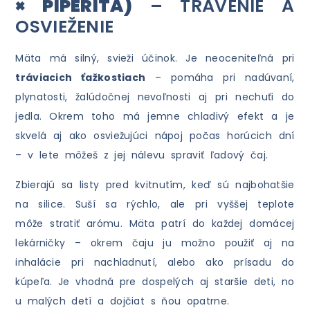
× PIPERITA)
– TRÁVENIE A
OSVIEŽENIE
Mäta má silný, svieži účinok. Je neoceniteľná pri
tráviacich ťažkostiach
– pomáha pri nadúvaní,
plynatosti, žalúdočnej nevoľnosti aj pri nechuťi do
jedla. Okrem toho má jemne chladivý efekt a je
skvelá aj ako osviežujúci nápoj počas horúcich dní
– v lete môžeš z jej nálevu spraviť ľadový čaj.
Zbierajú sa listy pred kvitnutím, keď sú najbohatšie
na silice. Suší sa rýchlo, ale pri vyššej teplote
môže stratiť arómu. Mäta patrí do každej domácej
lekárničky – okrem čaju ju možno použiť aj na
inhalácie pri nachladnutí, alebo ako prísadu do
kúpeľa. Je vhodná pre dospelých aj staršie deti, no
u malých detí a dojčiat s ňou opatrne.