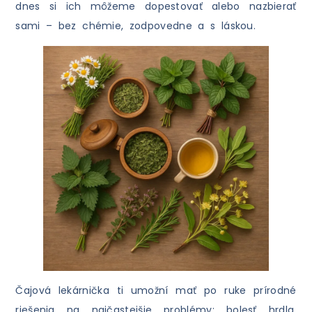
dnes si ich môžeme dopestovať alebo nazbierať
sami – bez chémie, zodpovedne a s láskou.
Čajová lekárnička ti umožní mať po ruke prírodné
riešenia na najčastejšie problémy: bolesť hrdla,