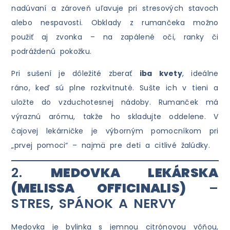
nadúvaní a zároveň uľavuje pri stresových stavoch
alebo nespavosti. Obklady z rumančeka možno
použiť aj zvonka – na zapálené oči, ranky či
podráždenú pokožku.
Pri sušení je dôležité zberať
iba kvety
, ideálne
ráno, keď sú plne rozkvitnuté. Sušte ich v tieni a
uložte do vzduchotesnej nádoby. Rumanček má
výraznú arómu, takže ho skladujte oddelene. V
čajovej lekárničke je výborným pomocníkom pri
„prvej pomoci“ – najmä pre deti a citlivé žalúdky.
2.
MEDOVKA LEKÁRSKA
(MELISSA OFFICINALIS)
–
STRES, SPÁNOK A NERVY
Medovka je bylinka s jemnou citrónovou vôňou,