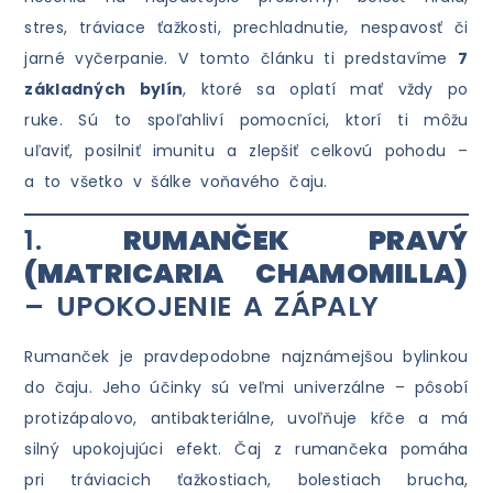
stres, tráviace ťažkosti, prechladnutie, nespavosť či
jarné vyčerpanie. V tomto článku ti predstavíme
7
základných bylín
, ktoré sa oplatí mať vždy po
ruke. Sú to spoľahliví pomocníci, ktorí ti môžu
uľaviť, posilniť imunitu a zlepšiť celkovú pohodu –
a to všetko v šálke voňavého čaju.
1.
RUMANČEK PRAVÝ
(MATRICARIA CHAMOMILLA)
– UPOKOJENIE A ZÁPALY
Rumanček je pravdepodobne najznámejšou bylinkou
do čaju. Jeho účinky sú veľmi univerzálne – pôsobí
protizápalovo, antibakteriálne, uvoľňuje kŕče a má
silný upokojujúci efekt. Čaj z rumančeka pomáha
pri tráviacich ťažkostiach, bolestiach brucha,