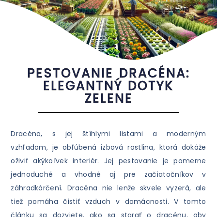
PESTOVANIE DRACÉNA:
ELEGANTNÝ DOTYK
ZELENE
Dracéna, s jej štíhlymi listami a moderným
vzhľadom, je obľúbená izbová rastlina, ktorá dokáže
oživiť akýkoľvek interiér. Jej pestovanie je pomerne
jednoduché a vhodné aj pre začiatočníkov v
záhradkárčení. Dracéna nie lenže skvele vyzerá, ale
tiež pomáha čistiť vzduch v domácnosti. V tomto
článku sa dozviete, ako sa starať o dracénu, aby