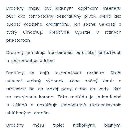
Dracény môžu byť krásnym doplnkom interiéru,
buď ako samostatný dekoratívny prvok, alebo ako
súčasť väčšieho aranžmánu. Ich rôzne veľkosti a
tvary umožňujú kreatívne využitie v rôznych
priestoroch.
Dracény ponúkajú kombináciu estetickej príťažlivosti
a jednoduchej údržby.
Dracény sa dajú rozmnožovať rezaním. Stačí
odrezať vrchný výhonok alebo bočný konár a
umiestniť ho do vlhkej pôdy alebo do vody, kým
sa nevytvoria korene. Táto metóda je jednoduchá
a účinná a umožňuje jednoduché rozmnožovanie
obľúbených dracén.
Dracény môžu trpieť niekoľkými bežnými