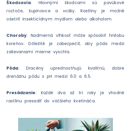
Škodcovia
: Hlavnými škodcami sú pavúkové
roztoče, šupinavce a vošky. Rastliny je možné
ošetriť insekticídnym mydlom alebo alkoholom.
Choroby
: Nadmerná vlhkosť môže spôsobiť hnilobu
koreňov. Dôležité je zabezpečiť, aby pôda medzi
zalievaniami mierne vyschla.
Pôda
: Dracény uprednostňujú kvalitnú, dobre
drenážnu pôdu s pH medzi 6.0 a 6.5.
Presádzanie
: Každé dva až tri roky je vhodné
rastlinu presadiť do väčšieho kvetináča.