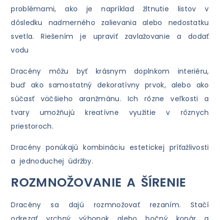
problémami, ako je napríklad žltnutie listov v
dôsledku nadmerného zalievania alebo nedostatku
svetla. Riešením je upraviť zavlažovanie a dodať
vodu
Dracény môžu byť krásnym doplnkom interiéru,
buď ako samostatný dekoratívny prvok, alebo ako
súčasť väčšieho aranžmánu. Ich rôzne veľkosti a
tvary umožňujú kreatívne využitie v rôznych
priestoroch.
Dracény ponúkajú kombináciu estetickej príťažlivosti
a jednoduchej údržby.
ROZMNOŽOVANIE A ŠÍRENIE
Dracény sa dajú rozmnožovať rezaním. Stačí
odrezať vrchný výhonok alebo bočný konár a