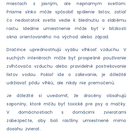
miestach s jasným, ale nepriamym svetlom.
Priame slnko môže spôsobiť spálenie listov, zatiaľ
čo nedostatok svetla vedie k blednutiu a slabému
rastu. Ideálne umiestnenie môže byť v blízkosti
okna orientovaného na východ alebo západ.
Dračince uprednostňujú vyššiu vlhkosť vzduchu. V
suchých interiéroch môže byť prospešné používanie
zvlhčovača vzduchu alebo pravidelné postrekovanie
listov vodou. Pokiaľ ide o zalievanie, je dôležité
udržiavať pôdu vlhkú, ale nikdy nie premočenú.
Je dôležité si uvedomiť, že dracény obsahujú
saponíny, ktoré môžu byť toxické pre psy a mačky.
V domácnostiach s domácimi zvieratami
zabezpečte, aby boli rastliny umiestnené mimo
dosahu zvierat.