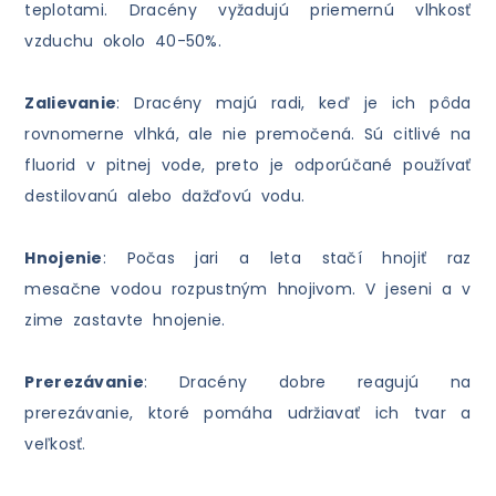
teplotami. Dracény vyžadujú priemernú vlhkosť
vzduchu okolo 40-50%.
Zalievanie
: Dracény majú radi, keď je ich pôda
rovnomerne vlhká, ale nie premočená. Sú citlivé na
fluorid v pitnej vode, preto je odporúčané používať
destilovanú alebo dažďovú vodu.
Hnojenie
: Počas jari a leta stačí hnojiť raz
mesačne vodou rozpustným hnojivom. V jeseni a v
zime zastavte hnojenie.
Prerezávanie
: Dracény dobre reagujú na
prerezávanie, ktoré pomáha udržiavať ich tvar a
veľkosť.