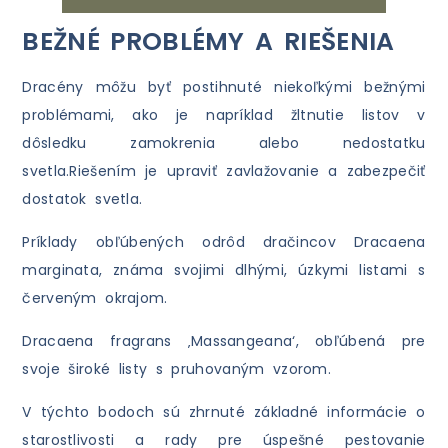
BEŽNÉ PROBLÉMY A RIEŠENIA
Dracény môžu byť postihnuté niekoľkými bežnými
problémami, ako je napríklad žltnutie listov v
dôsledku zamokrenia alebo nedostatku
svetla.Riešením je upraviť zavlažovanie a zabezpečiť
dostatok svetla.
Príklady obľúbených odrôd dračincov Dracaena
marginata, známa svojimi dlhými, úzkymi listami s
červeným okrajom.
Dracaena fragrans ‚Massangeana‘, obľúbená pre
svoje široké listy s pruhovaným vzorom.
V týchto bodoch sú zhrnuté základné informácie o
starostlivosti a rady pre úspešné pestovanie