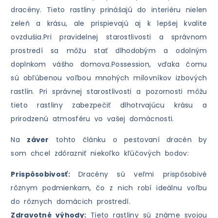
dracény. Tieto rastliny prinášajú do interiéru nielen
zeleň a krásu, ale prispievajú aj k lepšej kvalite
ovzdušia.Pri pravidelnej starostlivosti a správnom
prostredí sa môžu stať dlhodobým a odolným
doplnkom vášho domova.Possession, vďaka čomu
sú obľúbenou voľbou mnohých milovníkov izbových
rastlín. Pri správnej starostlivosti a pozornosti môžu
tieto rastliny zabezpečiť dlhotrvajúcu krásu a
prirodzenú atmosféru vo vašej domácnosti.
Na
záver
tohto článku o pestovaní dracén by
som chcel zdôrazniť niekoľko kľúčových bodov:
Prispôsobivosť:
Dracény sú veľmi prispôsobivé
rôznym podmienkam, čo z nich robí ideálnu voľbu
do rôznych domácich prostredí.
Zdravotné výhody:
Tieto rastliny sú známe svojou