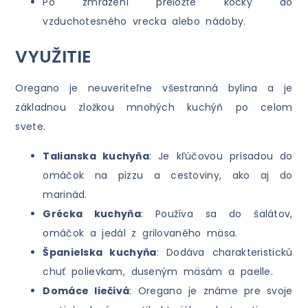
Po zmrazení preložte kocky do
vzduchotesného vrecka alebo nádoby.
VYUŽITIE
Oregano je neuveriteľne všestranná bylina a je
základnou zložkou mnohých kuchýň po celom
svete.
Talianska kuchyňa
: Je kľúčovou prísadou do
omáčok na pizzu a cestoviny, ako aj do
marinád.
Grécka kuchyňa
: Používa sa do šalátov,
omáčok a jedál z grilovaného mäsa.
Španielska kuchyňa
: Dodáva charakteristickú
chuť polievkam, duseným mäsám a paelle.
Domáce liečivá
: Oregano je známe pre svoje