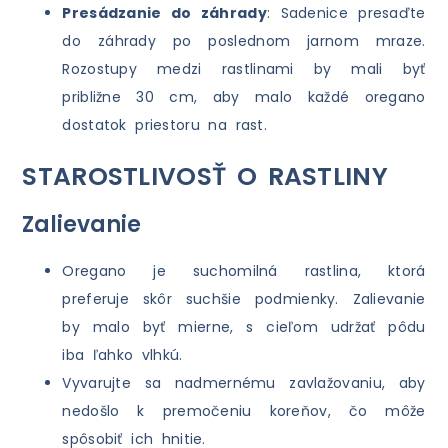
Presádzanie do záhrady
: Sadenice presaďte
do záhrady po poslednom jarnom mraze.
Rozostupy medzi rastlinami by mali byť
približne 30 cm, aby malo každé oregano
dostatok priestoru na rast.
STAROSTLIVOSŤ O RASTLINY
Zalievanie
Oregano je suchomilná rastlina, ktorá
preferuje skôr suchšie podmienky. Zalievanie
by malo byť mierne, s cieľom udržať pôdu
iba ľahko vlhkú.
Vyvarujte sa nadmernému zavlažovaniu, aby
nedošlo k premočeniu koreňov, čo môže
spôsobiť ich hnitie.