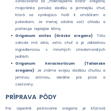
označovaná za „miernejšieho brata“ oregana,
majoránka ponúka sladšiu a jemnejšiu chuť,
ktorá sa vynikajúco hodí k omáčkam a
polievkam. Je menej odolná voči chladu a
preferuje teplejšie klímy.
Origanum onites (Grécke oregano)
: Táto
odroda má silnú, ostrú chuť a je základnou
ingredienciou v mnohých stredomorských
jedlách.
Origanum heracleoticum (Talianske
oregano)
: Je známe svojou sladšou chuťou a
jemnou arómou, ideálne pre pizze a
cestoviny.
PRÍPRAVA PÔDY
Pre úspešné pestovanie oregana je kľúčová