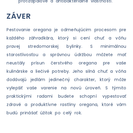
protizápalové a antibakteriálne vlastnosti.
ZÁVER
Pestovanie oregana je odmeňujúcim procesom pre
každého záhradkára, ktorý si cení chuť a vôňu
pravej stredomorskej bylinky. S minimálnou
starostlivosťou a správnou údržbou môžete mať
neustály prísun čerstvého oregana pre vaše
kulinárske a liečivé potreby. Jeho silná chuť a vôňa
dodávajú jedlám jedinečný charakter, ktorý môže
vylepšiť vaše varenie na novú úroveň. S týmito
praktickými radami budete schopní vypestovať
zdravé a produktívne rastliny oregana, ktoré vám
budú prinášať úžitok po celý rok.