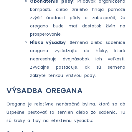
Obohatenie pôdy
: Prídavok organického
kompostu alebo zrelého hnoja pomôže
zvýšiť úrodnosť pôdy a zabezpečiť, že
oregano bude mať dostatok živín na
prosperovanie.
Hĺbka výsadby
: Semená alebo sadenice
oregana vysádzajte do hĺbky, ktorá
nepresahuje dvojnásobok ich veľkosti.
Zvyčajne postačuje, ak sú semená
zakryté tenkou vrstvou pôdy.
VÝSADBA OREGANA
Oregano je relatívne nenáročná bylina, ktorá sa dá
úspešne pestovať zo semien alebo zo sadeníc. Tu
sú kroky a tipy na efektívnu výsadbu: