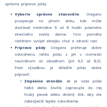
správna príprava pôdy:
Vyberte správne stanovište
: Oregano
prosperuje na plnom slnku, kde môže
dostávať minimálne 6 až 8 hodín priameho
slnečného svetla denne. Toto pomáha
rastlinám vyvíjať silnejšiu chuť a zdravší rast.
Príprava pôdy
: Oregano preferuje dobre
odvodnenú, ľahkú pôdu s pH v rozmedzí
neutrálnom až zásaditom (pH 6,0 až 8,0).
Pred výsadbou je dôležité pôdu dobre
pripraviť:
Zlepšenie drenáže
: Ak je vaša pôda
ťažká alebo ílovitá, zapracujte do nej
hrubý piesok alebo drobný štrk, aby ste
zabezpečili lepšie odvodnenie.