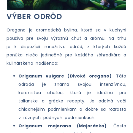
VÝBER ODRÔD
Oregano je aromatická bylina, ktorá sa v kuchyni
používa pre svoju výraznú chuť a arómu. Na trhu
je k dispozícii množstvo odrôd, z ktorých každá
ponúka niečo jedinečné pre každého záhradkára a
kulinárskeho nadšenca:
Origanum vulgare (Divoké oregano)
: Táto
odroda je známa svojou intenzívnou,
korenistou chuťou, ktorá je ideálna pre
talianske a grécke recepty. Je odolná voči
chladnejším podmienkam a dobre sa rozrastá
v rôznych pôdnych podmienkach.
Origanum majorana (Majoránka)
: Často