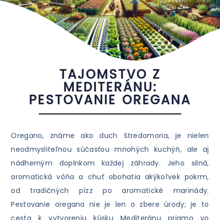
TAJOMSTVO Z
MEDITERÁNU:
PESTOVANIE OREGANA
Oregano, známe ako duch Stredomoria, je nielen
neodmysliteľnou súčasťou mnohých kuchýň, ale aj
nádherným doplnkom každej záhrady. Jeho silná,
aromatická vôňa a chuť obohatia akýkoľvek pokrm,
od tradičných pízz po aromatické marinády.
Pestovanie oregana nie je len o zbere úrody; je to
cesta k vytvoreniu kúsku Mediteránu priamo vo