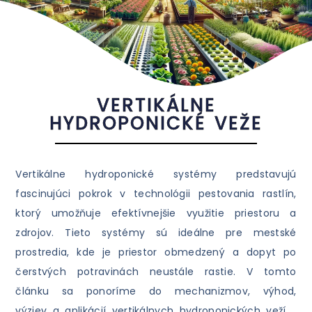
VERTIKÁLNE
HYDROPONICKÉ VEŽE
Vertikálne hydroponické systémy predstavujú
fascinujúci pokrok v technológii pestovania rastlín,
ktorý umožňuje efektívnejšie využitie priestoru a
zdrojov. Tieto systémy sú ideálne pre mestské
prostredia, kde je priestor obmedzený a dopyt po
čerstvých potravinách neustále rastie. V tomto
článku sa ponoríme do mechanizmov, výhod,
výziev a aplikácií vertikálnych hydroponických veží.