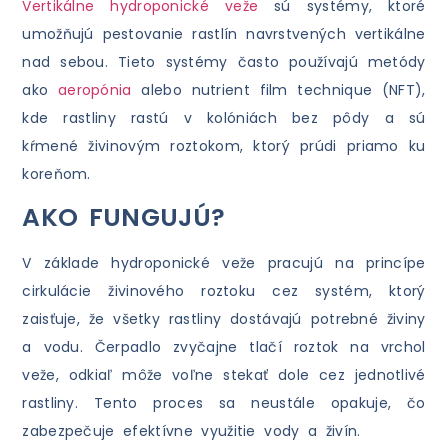
Vertikálne hydroponické veže
sú systémy, ktoré
umožňujú pestovanie rastlín navrstvených vertikálne
nad sebou. Tieto systémy často používajú metódy
ako
aeropónia
alebo nutrient film technique (NFT),
kde rastliny rastú v kolóniách bez pôdy a sú
kŕmené živinovým roztokom, ktorý prúdi priamo ku
koreňom.
AKO FUNGUJÚ?
V základe hydroponické veže pracujú na princípe
cirkulácie živinového roztoku cez systém, ktorý
zaisťuje, že všetky rastliny dostávajú potrebné živiny
a vodu. Čerpadlo zvyčajne tlačí roztok na vrchol
veže, odkiaľ môže voľne stekať dole cez jednotlivé
rastliny. Tento proces sa neustále opakuje, čo
zabezpečuje efektívne využitie vody a živín.