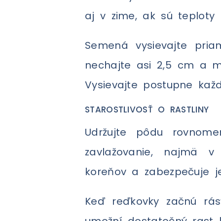
aj v zime, ak sú teploty
Semená vysievajte pria
nechajte asi 2,5 cm a me
Vysievajte postupne každ
STAROSTLIVOSŤ O RASTLINY
Udržujte pôdu rovnomer
zavlažovanie, najmä v 
koreňov a zabezpečuje j
Keď reďkovky začnú rásť
umožní dostatočný rast k