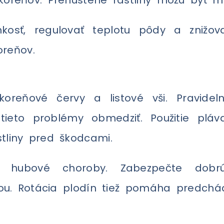
osť, regulovať teplotu pôdy a znižova
oreňov.
oreňové červy a listové vši. Pravidel
eto problémy obmedziť. Použitie pláva
tliny pred škodcami.
ť hubové choroby. Zabezpečte dobrú
odou. Rotácia plodín tiež pomáha predch