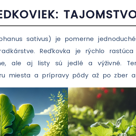
REDKOVIEK: TAJOMSTV
aphanus sativus) je pomerne jednoduch
radkárstve. Reďkovka je rýchlo rastúca 
ne, ale aj listy sú jedlé a výživné. T
ru miesta a prípravy pôdy až po zber a