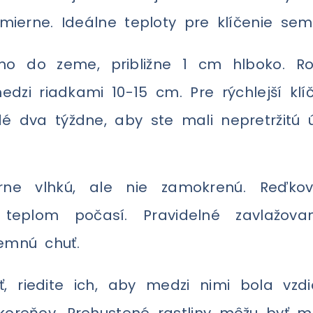
 mierne. Ideálne teploty pre klíčenie se
mo do zeme, približne 1 cm hlboko. 
dzi riadkami 10-15 cm. Pre rýchlejší klíč
é dva týždne, aby ste mali nepretržitú 
ne vlhkú, ale nie zamokrenú. Reďkov
teplom počasí. Pravidelné zavlažova
emnú chuť.
, riedite ich, aby medzi nimi bola vz
oreňov. Prehustené rastliny môžu byť m