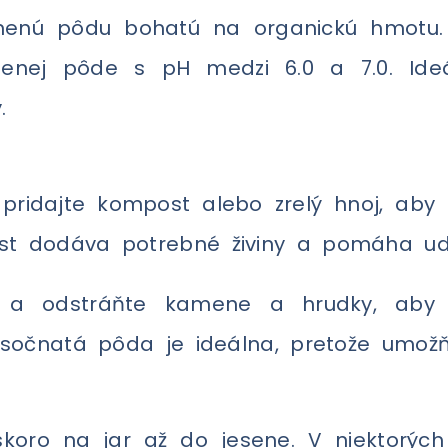
nenú pôdu bohatú na organickú hmotu.
penenej pôde s pH medzi 6.0 a 7.0. I
.
idajte kompost alebo zrelý hnoj, aby ste
st dodáva potrebné živiny a pomáha udrž
 a odstráňte kamene a hrudky, aby 
iesočnatá pôda je ideálna, pretože umož
koro na jar až do jesene. V niektorých