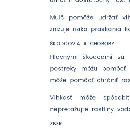
Mulč pomôže udržať vlhk
znižuje riziko praskania k
ŠKODCOVIA A CHOROBY
Hlavnými škodcami sú k
postreky môžu pomôcť ti
môže pomôcť chrániť ras
Vlhkosť môže spôsobi
nepreťažujte rastliny v
ZBER