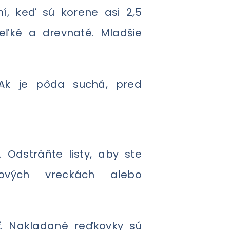
í, keď sú korene asi 2,5
veľké a drevnaté. Mladšie
 Ak je pôda suchá, pred
 Odstráňte listy, aby ste
stových vreckách alebo
ť. Nakladané reďkovky sú