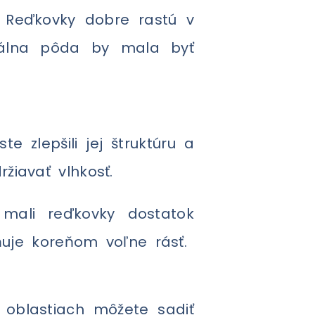
 Reďkovky dobre rastú v
deálna pôda by mala byť
 zlepšili jej štruktúru a
iavať vlhkosť.
mali reďkovky dostatok
ňuje koreňom voľne rásť.
 oblastiach môžete sadiť