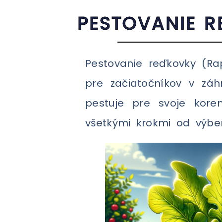
PESTOVANIE 
Pestovanie reďkovky (R
pre začiatočníkov v záh
pestuje pre svoje kore
všetkými krokmi od výbe