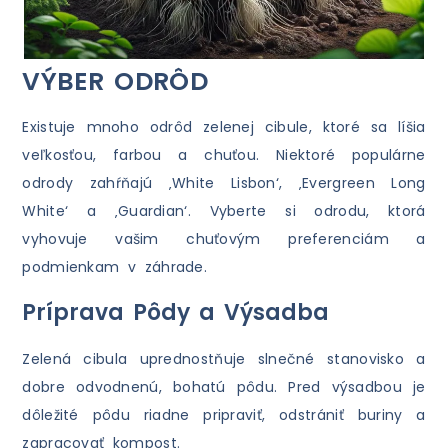
VÝBER ODRÔD
Existuje mnoho odrôd zelenej cibule, ktoré sa líšia
veľkosťou, farbou a chuťou. Niektoré populárne
odrody zahŕňajú ‚White Lisbon‘, ‚Evergreen Long
White‘ a ‚Guardian‘. Vyberte si odrodu, ktorá
vyhovuje vašim chuťovým preferenciám a
podmienkam v záhrade.
Príprava Pôdy a Výsadba
Zelená cibula uprednostňuje slnečné stanovisko a
dobre odvodnenú, bohatú pôdu. Pred výsadbou je
dôležité pôdu riadne pripraviť, odstrániť buriny a
zapracovať kompost.