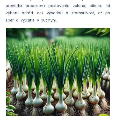
prevedie procesom pestovania zelenej cibule, od
výberu odrôd, cez výsadbu a starostlivosť, až po
zber a využitie v kuchyni.