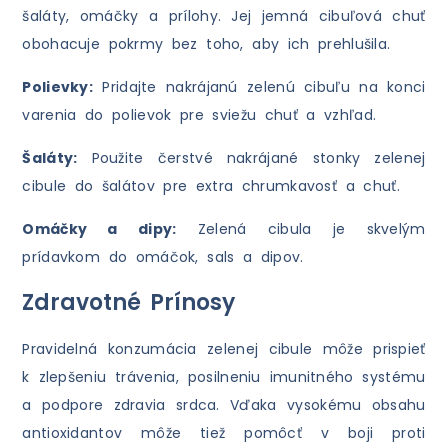
šaláty, omáčky a prílohy. Jej jemná cibuľová chuť
obohacuje pokrmy bez toho, aby ich prehlušila.
Polievky:
Pridajte nakrájanú zelenú cibuľu na konci
varenia do polievok pre sviežu chuť a vzhľad.
Šaláty:
Použite čerstvé nakrájané stonky zelenej
cibule do šalátov pre extra chrumkavosť a chuť.
Omáčky a dipy:
Zelená cibula je skvelým
prídavkom do omáčok, sals a dipov.
Zdravotné Prínosy
Pravidelná konzumácia zelenej cibule môže prispieť
k zlepšeniu trávenia, posilneniu imunitného systému
a podpore zdravia srdca. Vďaka vysokému obsahu
antioxidantov môže tiež pomôcť v boji proti