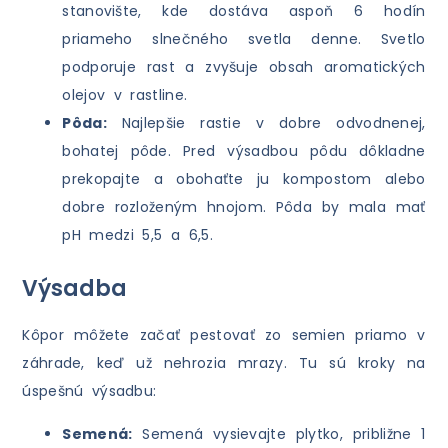
stanovište, kde dostáva aspoň 6 hodín
priameho slnečného svetla denne. Svetlo
podporuje rast a zvyšuje obsah aromatických
olejov v rastline.
Pôda:
Najlepšie rastie v dobre odvodnenej,
bohatej pôde. Pred výsadbou pôdu dôkladne
prekopajte a obohaťte ju kompostom alebo
dobre rozloženým hnojom. Pôda by mala mať
pH medzi 5,5 a 6,5.
Výsadba
Kôpor môžete začať pestovať zo semien priamo v
záhrade, keď už nehrozia mrazy. Tu sú kroky na
úspešnú výsadbu:
Semená:
Semená vysievajte plytko, približne 1