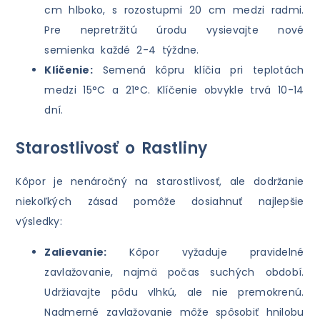
cm hlboko, s rozostupmi 20 cm medzi radmi.
Pre nepretržitú úrodu vysievajte nové
semienka každé 2-4 týždne.
Klíčenie:
Semená kôpru klíčia pri teplotách
medzi 15°C a 21°C. Klíčenie obvykle trvá 10-14
dní.
Starostlivosť o Rastliny
Kôpor je nenáročný na starostlivosť, ale dodržanie
niekoľkých zásad pomôže dosiahnuť najlepšie
výsledky:
Zalievanie:
Kôpor vyžaduje pravidelné
zavlažovanie, najmä počas suchých období.
Udržiavajte pôdu vlhkú, ale nie premokrenú.
Nadmerné zavlažovanie môže spôsobiť hnilobu