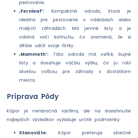
pestovanie.
‚Fernleaf‘:
Kompaktná odroda, ktorá je
ideálna pre pestovanie v nádobách alebo
malých záhradách. Má jemné listy a je
odolná voči kvitnutiu, čo znamená, že si
dlhšie udrží svoje lístky.
‚Mammoth‘:
Táto odroda má veľké, bujné
listy a dosahuje väčšiu výšku, čo ju robí
skvelou voľbou pre záhrady s dostatkom
miesta.
Príprava Pôdy
Kôpor je nenáročná rastlina, ale na dosiahnutie
najlepších výsledkov vyžaduje určité podmienky:
Stanovište:
Kôpor preferuje slnečné