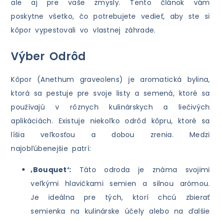
ale aj pre vaše zmysly. Tento článok vám
poskytne všetko, čo potrebujete vedieť, aby ste si
kôpor vypestovali vo vlastnej záhrade.
Výber Odrôd
Kôpor (Anethum graveolens) je aromatická bylina,
ktorá sa pestuje pre svoje listy a semená, ktoré sa
používajú v rôznych kulinárskych a liečivých
aplikáciách. Existuje niekoľko odrôd kôpru, ktoré sa
líšia veľkosťou a dobou zrenia. Medzi
najobľúbenejšie patrí:
‚Bouquet‘:
Táto odroda je známa svojimi
veľkými hlavičkami semien a silnou arómou.
Je ideálna pre tých, ktorí chcú zbierať
semienka na kulinárske účely alebo na ďalšie