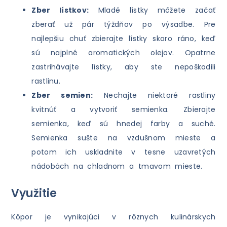
Zber lístkov:
Mladé lístky môžete začať
zberať už pár týždňov po výsadbe. Pre
najlepšiu chuť zbierajte lístky skoro ráno, keď
sú najplné aromatických olejov. Opatrne
zastrihávajte lístky, aby ste nepoškodili
rastlinu.
Zber semien:
Nechajte niektoré rastliny
kvitnúť a vytvoriť semienka. Zbierajte
semienka, keď sú hnedej farby a suché.
Semienka sušte na vzdušnom mieste a
potom ich uskladnite v tesne uzavretých
nádobách na chladnom a tmavom mieste.
Využitie
Kôpor je vynikajúci v rôznych kulinárskych