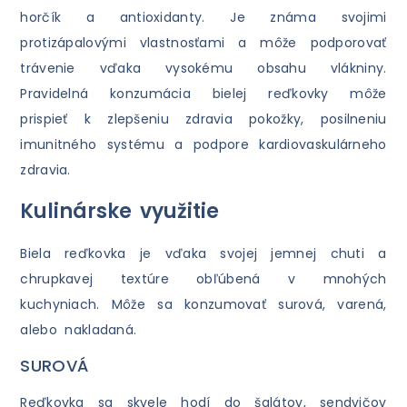
horčík a antioxidanty. Je známa svojimi
protizápalovými vlastnosťami a môže podporovať
trávenie vďaka vysokému obsahu vlákniny.
Pravidelná konzumácia bielej reďkovky môže
prispieť k zlepšeniu zdravia pokožky, posilneniu
imunitného systému a podpore kardiovaskulárneho
zdravia.
Kulinárske využitie
Biela reďkovka je vďaka svojej jemnej chuti a
chrupkavej textúre obľúbená v mnohých
kuchyniach. Môže sa konzumovať surová, varená,
alebo nakladaná.
SUROVÁ
Reďkovka sa skvele hodí do šalátov, sendvičov