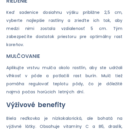
RIEDENIE
Keď sadenice dosiahnu výšku približne 2,5 cm,
vyberte najlepšie rastliny a zrieďte ich tak, aby
medzi nimi zostala vzdialenosť 5 cm. Tým
zabezpečíte dostatok priestoru pre optimálny rast
koreňov.
MULČOVANIE
Aplikujte vrstvu mulča okolo rastlín, aby ste udržali
vlhkosť v pôde a potlačili rast burín. Mulč tiež
pomáha regulovať teplotu pôdy, čo je dôležité
najmä počas horúcich letných dní.
Výživové benefity
Biela reďkovka je nízkokalorická, ale bohatá na
výživné látky. Obsahuje vitamíny C a B6, draslík,