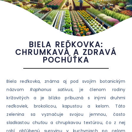
BIELA REĎKOVKA:
CHRUMKAVÁ A ZDRAVÁ
POCHÚŤKA
Biela reďkovka, známa aj pod svojím botanickým
názvom
Raphanus sativus
, je členom rodiny
krížovitých a je blízko príbuzná s inými druhmi
reďkoviek, brokolicou, kapustou a kelom. Táto
zelenina sa vyznačuje svojou jemnou, často
sladkastou chuťou a chrupkavou textúrou, čo z nej
robí obľúbenú surovinu v kuchyniach po celom