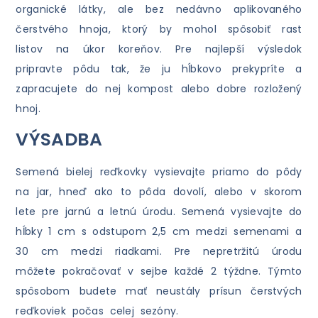
organické látky, ale bez nedávno aplikovaného
čerstvého hnoja, ktorý by mohol spôsobiť rast
listov na úkor koreňov. Pre najlepší výsledok
pripravte pôdu tak, že ju hĺbkovo prekypríte a
zapracujete do nej kompost alebo dobre rozložený
hnoj.
VÝSADBA
Semená bielej reďkovky vysievajte priamo do pôdy
na jar, hneď ako to pôda dovolí, alebo v skorom
lete pre jarnú a letnú úrodu. Semená vysievajte do
hĺbky 1 cm s odstupom 2,5 cm medzi semenami a
30 cm medzi riadkami. Pre nepretržitú úrodu
môžete pokračovať v sejbe každé 2 týždne. Týmto
spôsobom budete mať neustály prísun čerstvých
reďkoviek počas celej sezóny.