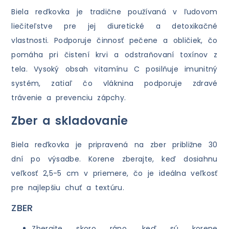
Biela reďkovka je tradične používaná v ľudovom
liečiteľstve pre jej diuretické a detoxikačné
vlastnosti. Podporuje činnosť pečene a obličiek, čo
pomáha pri čistení krvi a odstraňovaní toxínov z
tela. Vysoký obsah vitamínu C posilňuje imunitný
systém, zatiaľ čo vláknina podporuje zdravé
trávenie a prevenciu zápchy.
Zber a skladovanie
Biela reďkovka je pripravená na zber približne 30
dní po výsadbe. Korene zberajte, keď dosiahnu
veľkosť 2,5-5 cm v priemere, čo je ideálna veľkosť
pre najlepšiu chuť a textúru.
ZBER
Zberajte skoro ráno, keď sú korene