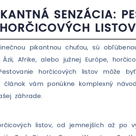
IKANTNÁ SENZÁCIA: P
HORČICOVÝCH LISTO
edinečnou pikantnou chuťou, sú obľúben
zii, Afrike, alebo južnej Európe, horčic
 Pestovanie horčicových listov môže by
o článok vám ponúkne komplexný návod, 
ašej záhrade.
čicových listov, od jemnejších až po v