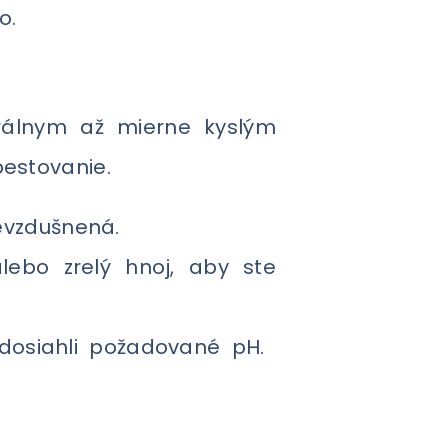
o.
trálnym až mierne kyslým
estovanie.
evzdušnená.
lebo zrelý hnoj, aby ste
 dosiahli požadované pH.