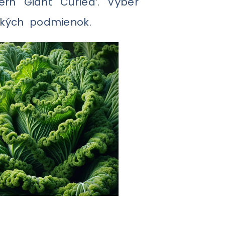
ern Giant Curled‘. Výber
ických podmienok.