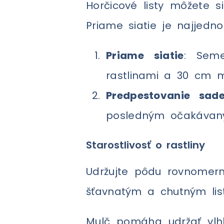
Horčicové listy môžete 
Priame siatie je najjedn
Priame siatie
: Sem
rastlinami a 30 cm m
Predpestovanie sade
posledným očakávan
Starostlivosť o rastliny
Udržujte pôdu rovnomern
šťavnatým a chutným lis
Mulč pomáha udržať vlhko