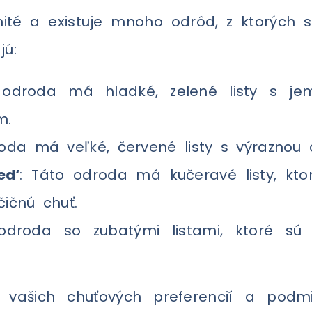
nité a existuje mnoho odrôd, z ktorých s
jú:
 odroda má hladké, zelené listy s je
m.
roda má veľké, červené listy s výraznou 
ed‘
: Táto odroda má kučeravé listy, kto
ičnú chuť.
odroda so zubatými listami, ktoré sú
 vašich chuťových preferencií a podm