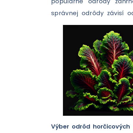
populárne odrôdy zahŕňa
správnej odrôdy závisí o
Výber odrôd horčicových l