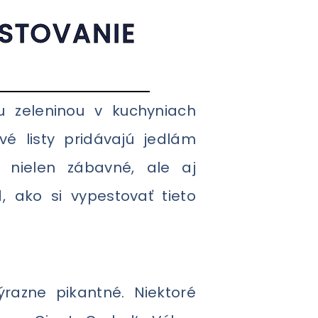
ESTOVANIE
V
ou zeleninou v kuchyniach
ové listy pridávajú jedlám
ť nielen zábavné, ale aj
ako si vypestovať tieto
ýrazne pikantné. Niektoré