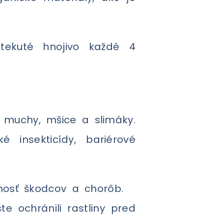
 tekuté hnojivo každé 4
 muchy, mšice a slimáky.
 insekticídy, bariérové
mnosť škodcov a chorôb.
te ochránili rastliny pred