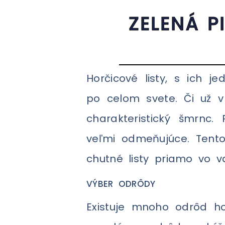
ZELENÁ P
Horčicové listy, s ich j
po celom svete. Či už v Á
charakteristický šmrnc.
veľmi odmeňujúce. Tent
chutné listy priamo vo v
VÝBER ODRÔDY
Existuje mnoho odrôd hor