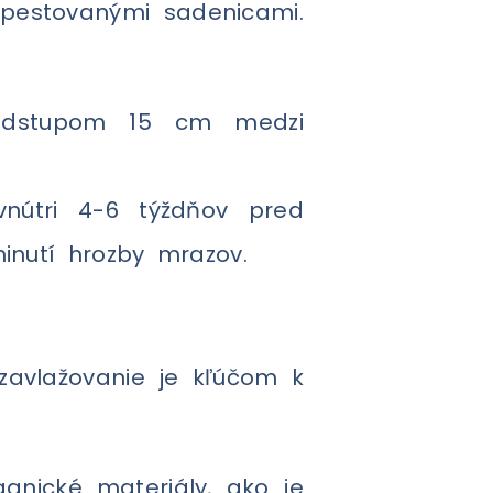
dpestovanými sadenicami.
odstupom 15 cm medzi
nútri 4-6 týždňov pred
nutí hrozby mrazov.
zavlažovanie je kľúčom k
ganické materiály, ako je