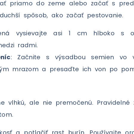
siať priamo do zeme alebo začať s pre
oduchší spôsob, ako začať pestovanie.
ená vysievajte asi 1 cm hlboko s 
edzi radmi.
níc
: Začnite s výsadbou semien vo v
ým mrazom a presaďte ich von po pomi
e vlhkú, ale nie premočenú. Pravidelné 
tom.
sť a potlačiť rast burín. Používajte or