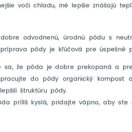
jšie voči chladu, iné lepšie znášajú tepl
jú dobre odvodnenú, úrodnú pôdu s neu
 príprava pôdy je kľúčová pre úspešné p
ite sa, že pôda je dobre prekopaná a pr
apracujte do pôdy organický kompost a
lepšili štruktúru pôdy.
ôda príliš kyslá, pridajte vápno, aby ste