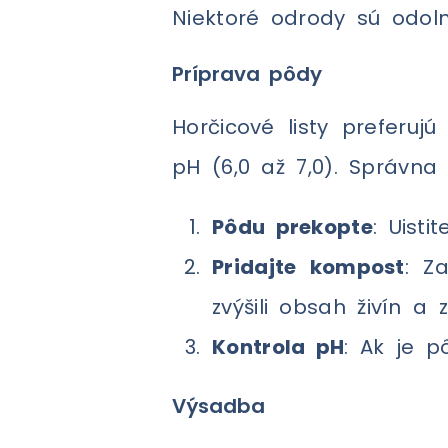
Niektoré odrody sú odolne
Príprava pôdy
Horčicové listy preferu
pH (6,0 až 7,0). Správna
Pôdu prekopte
: Uist
Pridajte kompost
: Z
zvýšili obsah živín a z
Kontrola pH
: Ak je p
Výsadba