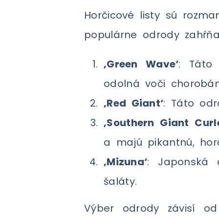
Horčicové listy sú rozma
populárne odrody zahŕňa
‚Green Wave‘
: Táto
odolná voči chorobá
‚Red Giant‘
: Táto od
‚Southern Giant Curl
a majú pikantnú, horč
‚Mizuna‘
: Japonská 
šaláty.
Výber odrody závisí od