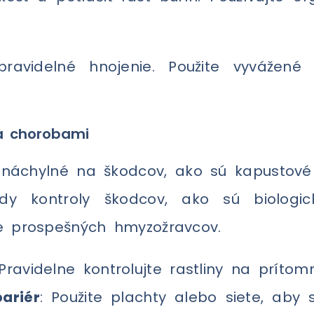
 pravidelné hnojenie. Použite vyvážené
a chorobami
ť náchylné na škodcov, ako sú kapustové
dy kontroly škodcov, ako sú biologické
e prospešných hmyzožravcov.
 Pravidelne kontrolujte rastliny na príto
bariér
: Použite plachty alebo siete, aby s