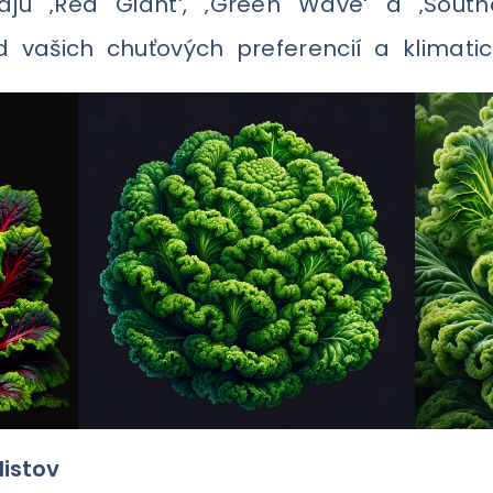
jú ‚Red Giant‘, ‚Green Wave‘ a ‚South
d vašich chuťových preferencií a klimat
istov