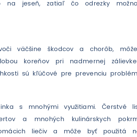
o na jeseň, zatiaľ čo odrezky možno
voči väčšine škodcov a chorôb, môž
lobou koreňov pri nadmernej zálievke
lhkosti sú kľúčové pre prevenciu problém
inka s mnohými využitiami. Čerstvé li
ezertov a mnohých kulinárskych pokr
omácich liečiv a môže byť použitá na