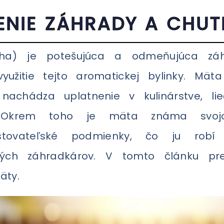
ENIE ZÁHRADY A CHUT
ha) je potešujúca a odmeňujúca záhra
yužitie tejto aromatickej bylinky. Mät
achádza uplatnenie v kulinárstve, lieč
v. Okrem toho je mäta známa svoj
tovateľské podmienky, čo ju robí 
ených záhradkárov. V tomto článku pr
äty.