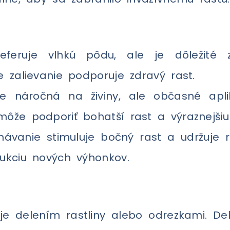
eruje vlhkú pôdu, ale je dôležité za
e zalievanie podporuje zdravý rast.
 náročná na živiny, ale občasné apl
môže podporiť bohatší rast a výraznejši
hávanie stimuluje bočný rast a udržuje 
dukciu nových výhonkov.
 delením rastliny alebo odrezkami. Dele