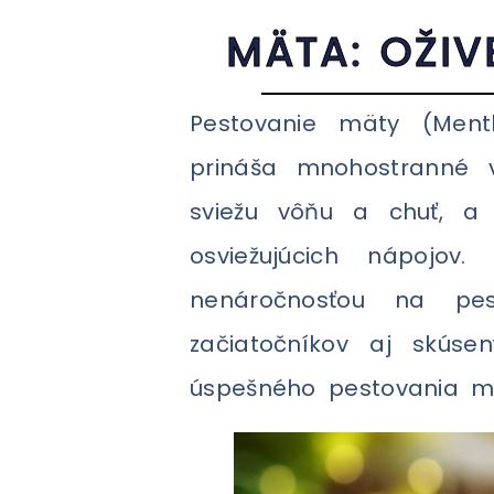
MÄTA: OŽIV
Pestovanie mäty (Ment
prináša mnohostranné v
sviežu vôňu a chuť, a n
osviežujúcich nápojo
nenáročnosťou na pes
začiatočníkov aj skús
úspešného pestovania m