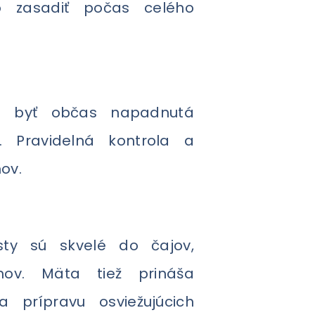
 zasadiť počas celého
e byť občas napadnutá
. Pravidelná kontrola a
ov.
sty sú skvelé do čajov,
mov. Mäta tiež prináša
 prípravu osviežujúcich