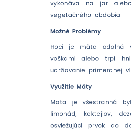
vykonáva na jar aleb
vegetačného obdobia.
Možné Problémy
Hoci je mäta odolná 
voškami alebo trpí hni
udržiavanie primeranej v
Využitie Mäty
Mäta je všestranná byl
limonád, koktejlov, d
osviežujúci prvok do d