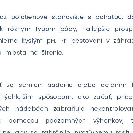
 až polotieňové stanovište s bohatou, 
 k rôznym typom pôdy, najlepšie prospe
erne kyslým pH. Pri pestovaní v záhrade
miesta na šírenie.
 zo semien, sadenic alebo delením k
jrýchlejším spôsobom, ako začať, pri
ých nádobách zabraňuje nekontrolov
 sa pomocou podzemných výhonkov, t
ne, aby sa zabránilo invazívnemu rastu.