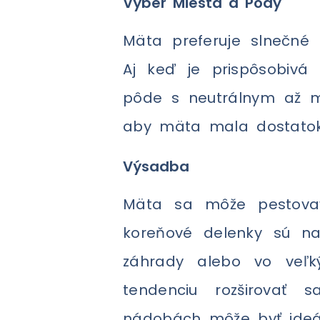
Výber Miesta a Pôdy
Mäta preferuje slnečné
Aj keď je prispôsobivá
pôde s neutrálnym až mi
aby mäta mala dostatok 
Výsadba
Mäta sa môže pestovať
koreňové delenky sú na
záhrady alebo vo veľk
tendenciu rozširovať
nádobách môže byť ideál