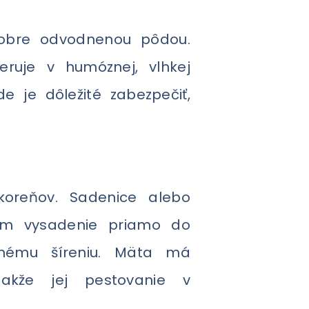
dobre odvodnenou pôdou.
ruje v humóznej, vlhkej
 je dôležité zabezpečiť,
oreňov. Sadenice alebo
čom vysadenie priamo do
anému šíreniu. Mäta má
akže jej pestovanie v