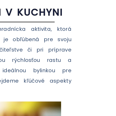
I V KUCHYNI
dnícka aktivita, ktorá
a je obľúbená pre svoju
iteľstve či pri príprave
ou rýchlosťou rastu a
ideálnou bylinkou pre
ejdeme kľúčové aspekty