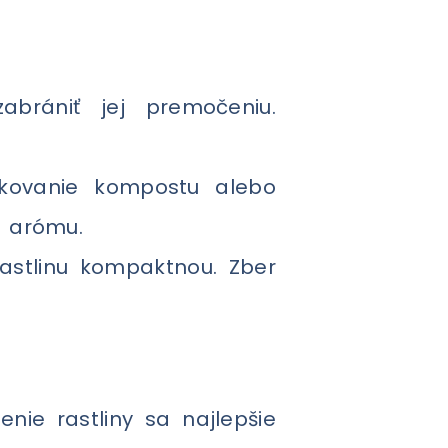
brániť jej premočeniu.
ikovanie kompostu alebo
u arómu.
rastlinu kompaktnou. Zber
nie rastliny sa najlepšie