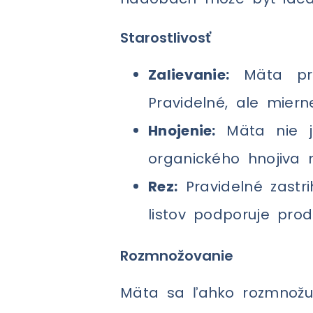
Starostlivosť
Zalievanie:
Mäta pref
Pravidelné, ale miern
Hnojenie:
Mäta nie je
organického hnojiva 
Rez:
Pravidelné zastri
listov podporuje pro
Rozmnožovanie
Mäta sa ľahko rozmnožuje