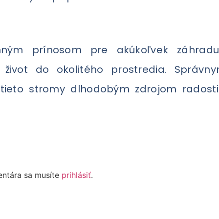
ným prínosom pre akúkoľvek záhradu a
a život do okolitého prostredia. Sprá
 tieto stromy dlhodobým zdrojom radosti
entára sa musíte
prihlásiť
.