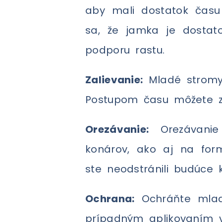
aby mali dostatok času 
sa, že jamka je dostat
podporu rastu.
Zalievanie:
Mladé stromy 
Postupom času môžete zav
Orezávanie:
Orezávanie
konárov, ako aj na form
ste neodstránili budúce k
Ochrana:
Ochráňte mlad
prípadným aplikovaním v