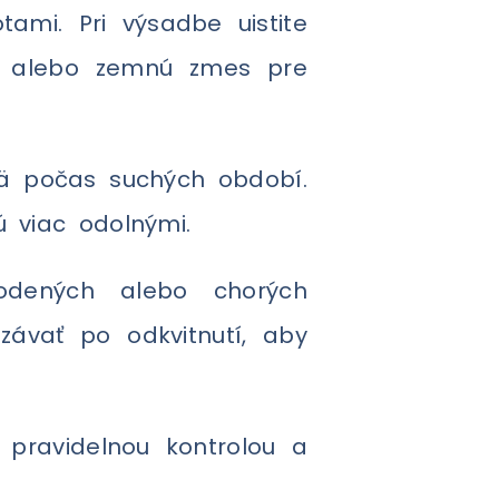
ami. Pri výsadbe uistite
st alebo zemnú zmes pre
mä počas suchých období.
 viac odolnými.
dených alebo chorých
závať po odkvitnutí, aby
ravidelnou kontrolou a