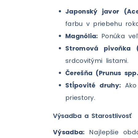
Japonský javor (Ac
farbu v priebehu roka
Magnólia:
Ponúka veľk
Stromová pivoňka (
srdcovitými listami.
Čerešňa (Prunus spp.
Stĺpovité druhy:
Ako 
priestory.
Výsadba a Starostlivosť
Výsadba:
Najlepšie obd