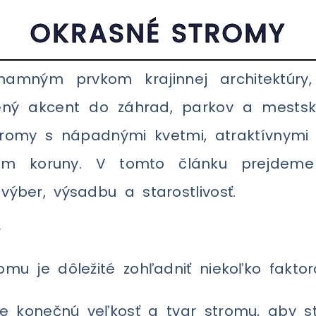
OKRASNÉ STROMY
amným prvkom krajinnej architektúry, 
lený akcent do záhrad, parkov a mestský
romy s nápadnými kvetmi, atraktívnymi 
rom koruny. V tomto článku prejdeme
výber, výsadbu a starostlivosť.
v
mu je dôležité zohľadniť niekoľko faktor
e konečnú veľkosť a tvar stromu, aby st