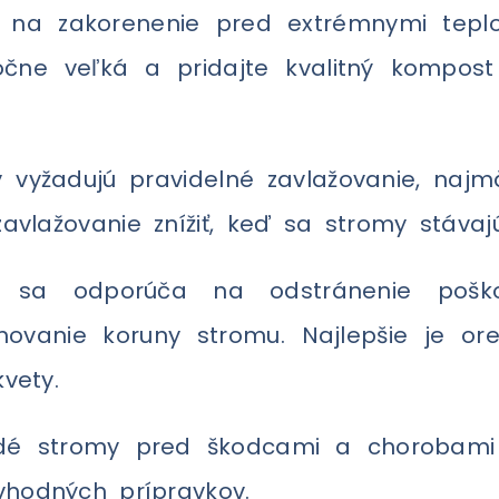
na zakorenenie pred extrémnymi teplot
očne veľká a pridajte kvalitný kompo
vyžadujú pravidelné zavlažovanie, naj
lažovanie znížiť, keď sa stromy stávajú
 sa odporúča na odstránenie poško
ovanie koruny stromu. Najlepšie je ore
vety.
é stromy pred škodcami a chorobami p
hodných prípravkov.