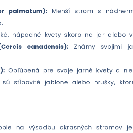
er palmatum):
Menší strom s nádherným
.
é, nápadné kvety skoro na jar alebo v 
Cercis canadensis):
Známy svojimi ja
):
Obľúbená pre svoje jarné kvety a nie
sú stĺpovité jablone alebo hrušky, kto
obie na výsadbu okrasných stromov je