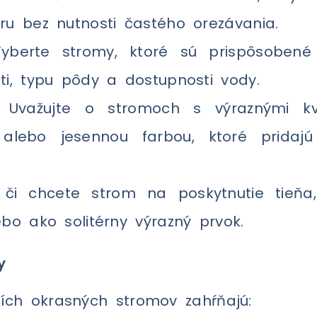
ru bez nutnosti častého orezávania.
berte stromy, ktoré sú prispôsoben
ti, typu pôdy a dostupnosti vody.
Uvažujte o stromoch s výraznými kve
i alebo jesennou farbou, ktoré pridaj
či chcete strom na poskytnutie tieňa,
bo ako solitérny výrazný prvok.
y
ších okrasných stromov zahŕňajú: