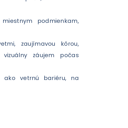
é miestnym podmienkam,
tmi, zaujímavou kôrou,
ú vizuálny záujem počas
 ako vetrnú bariéru, na