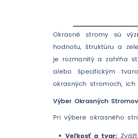
Okrasné stromy sú význ
hodnotu, štruktúru a ze
je rozmanitý a zahŕňa st
alebo špecifickým tva
okrasných stromoch, ich 
Výber Okrasných Stromo
Pri výbere okrasného stro
Veľkosť a tvar:
Zvážt